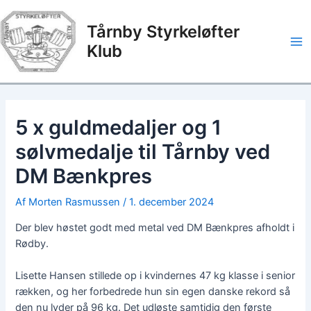
Gå
til
Tårnby Styrkeløfter
indholdet
Klub
Ma
Me
5 x guldmedaljer og 1
sølvmedalje til Tårnby ved
DM Bænkpres
Af
Morten Rasmussen
/
1. december 2024
Der blev høstet godt med metal ved DM Bænkpres afholdt i
Rødby.
Lisette Hansen stillede op i kvindernes 47 kg klasse i senior
rækken, og her forbedrede hun sin egen danske rekord så
den nu lyder på 96 kg. Det udløste samtidig den første