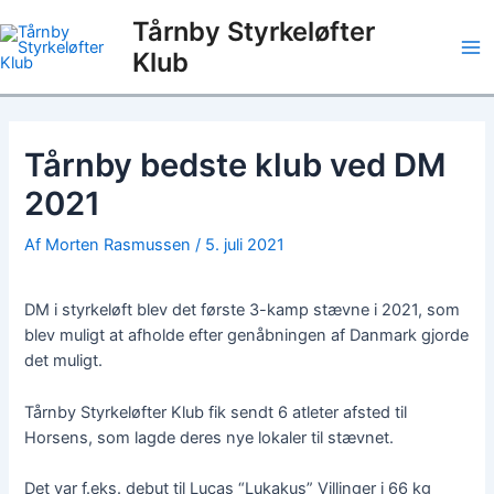
Gå
Tårnby Styrkeløfter
til
Klub
indholdet
Ma
Me
Tårnby bedste klub ved DM
2021
Af
Morten Rasmussen
/
5. juli 2021
DM i styrkeløft blev det første 3-kamp stævne i 2021, som
blev muligt at afholde efter genåbningen af Danmark gjorde
det muligt.
Tårnby Styrkeløfter Klub fik sendt 6 atleter afsted til
Horsens, som lagde deres nye lokaler til stævnet.
Det var f.eks. debut til Lucas “Lukakus” Villinger i 66 kg