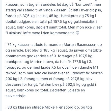
klassen, som tog en særdeles let dag på “kontoret”, men
stadig var i stand til at vinde klassen! Ét løft i hver diciplin,
fordelt på 37,5 kg i squat, 45 kg i bænkpres og 75 kg i
dødløft udgjorde en total på 157,5 kg og guldmedaljer i
squat, bænkpres, dødløft samt total. Men mon ikke vi ser
“Lukakus” løfte mere i den kommende tid 😉
I 74 kg klassen stillede formanden Morten Rasmussen op
og sejrede. Det blev til 185 kg i squat, da juryen omstøbte
dommernes godkendelse af 3. forsøget på 197,5 kg. I
bænkpres tog Morten hævn, da han fik 177,5 kg i 3.
forsøget, og dermed lagde 7,5 kg oveni den danske M1
rekord, som han selv var indehaver af. I dødløft fik Morten
200 kg i 2. forsøget, men et forsøg på 217,5 kg blev
desværre for tungt. Totalen blev på 562,5 kg og guld i
squat, bænkpres og total. Dødløften udløste en
sølvmedalje.
I 83 kg klassen stillede Mickel Flensborg op, og tog