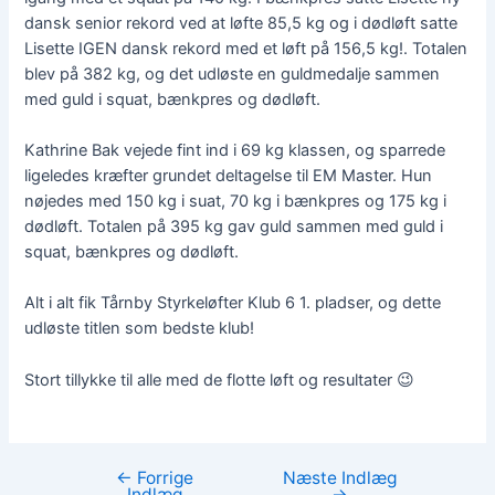
dansk senior rekord ved at løfte 85,5 kg og i dødløft satte
Lisette IGEN dansk rekord med et løft på 156,5 kg!. Totalen
blev på 382 kg, og det udløste en guldmedalje sammen
med guld i squat, bænkpres og dødløft.
Kathrine Bak vejede fint ind i 69 kg klassen, og sparrede
ligeledes kræfter grundet deltagelse til EM Master. Hun
nøjedes med 150 kg i suat, 70 kg i bænkpres og 175 kg i
dødløft. Totalen på 395 kg gav guld sammen med guld i
squat, bænkpres og dødløft.
Alt i alt fik Tårnby Styrkeløfter Klub 6 1. pladser, og dette
udløste titlen som bedste klub!
Stort tillykke til alle med de flotte løft og resultater 😉
←
Forrige
Næste Indlæg
Indlægsnavigation
Indlæg
→