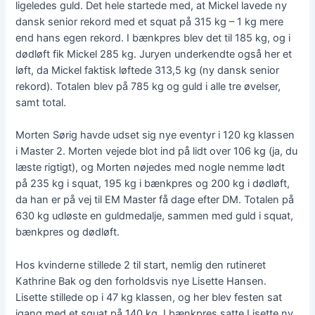
ligeledes guld. Det hele startede med, at Mickel lavede ny
dansk senior rekord med et squat på 315 kg – 1 kg mere
end hans egen rekord. I bænkpres blev det til 185 kg, og i
dødløft fik Mickel 285 kg. Juryen underkendte også her et
løft, da Mickel faktisk løftede 313,5 kg (ny dansk senior
rekord). Totalen blev på 785 kg og guld i alle tre øvelser,
samt total.
Morten Sørig havde udset sig nye eventyr i 120 kg klassen
i Master 2. Morten vejede blot ind på lidt over 106 kg (ja, du
læste rigtigt), og Morten nøjedes med nogle nemme lødt
på 235 kg i squat, 195 kg i bænkpres og 200 kg i dødløft,
da han er på vej til EM Master få dage efter DM. Totalen på
630 kg udløste en guldmedalje, sammen med guld i squat,
bænkpres og dødløft.
Hos kvinderne stillede 2 til start, nemlig den rutineret
Kathrine Bak og den forholdsvis nye Lisette Hansen.
Lisette stillede op i 47 kg klassen, og her blev festen sat
igang med et squat på 140 kg. I bænkpres satte Lisette ny